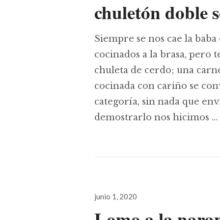
chuletón doble s
Siempre se nos cae la bab
cocinados a la brasa, pero 
chuleta de cerdo; una car
cocinada con cariño se con
categoría, sin nada que env
demostrarlo nos hicimos …
Publicado
junio 1, 2020
el
Lomo a la nara