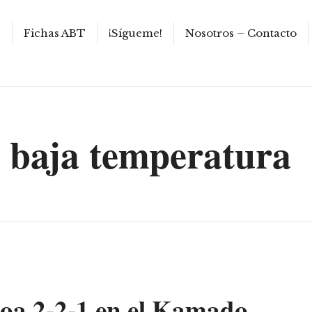
s
Fichas ABT
¡Sígueme!
Nosotros – Contacto
 baja temperatura
coa 2-2-1 en el Kamado