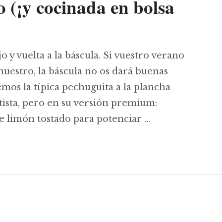
 (¡y cocinada en bolsa
o y vuelta a la báscula. Si vuestro verano
uestro, la báscula no os dará buenas
emos la típica pechuguita a la plancha
tista, pero en su versión premium:
e limón tostado para potenciar …
e pollo sous vide con limón tostado y romero (¡y