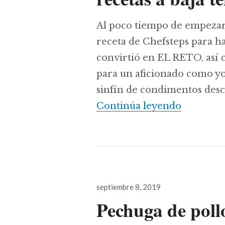
Al poco tiempo de empezar e
receta de Chefsteps para h
convirtió en EL RETO, así 
para un aficionado como yo
sinfín de condimentos desc
Pastrami 
Continúa leyendo
Publicado
septiembre 8, 2019
el
Pechuga de poll