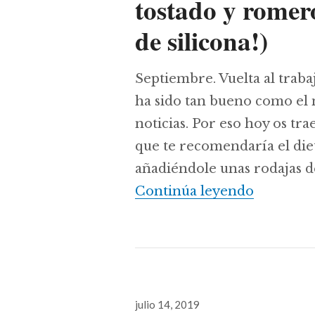
tostado y romero
de silicona!)
Septiembre. Vuelta al trabaj
ha sido tan bueno como el n
noticias. Por eso hoy os tra
que te recomendaría el die
añadiéndole unas rodajas d
Pechuga d
Continúa leyendo
Publicado
julio 14, 2019