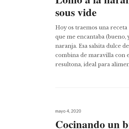
sous vide
Hoy os traemos una receta
que me encantaba (bueno, y
naranja. Esa salsita dulce d
combina de maravilla con el
resultona, ideal para alime
Publicado
mayo 4, 2020
el
Cocinando un bri