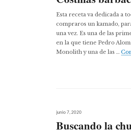
Esta receta va dedicada a t
compraros un kamado, para 
una vez. Es una de las pri
en la que tiene Pedro Alom
Monolith y una de las …
Con
Publicado
junio 7, 2020
el
Buscando la chul