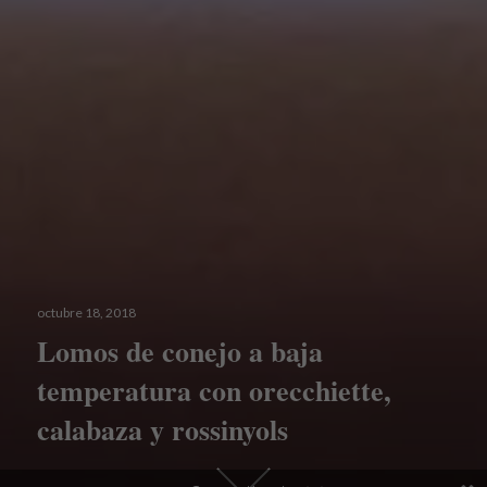
Publicado
octubre 18, 2018
el
Lomos de conejo a baja
temperatura con orecchiette,
calabaza y rossinyols
Desplázate