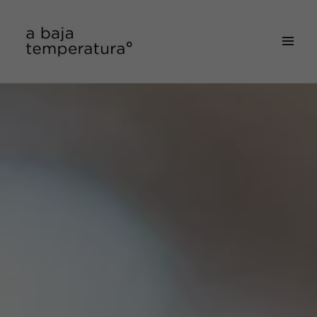
MENÚ
&
a baja temperatura
WIDGETS