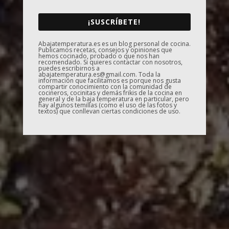
¡SUSCRÍBETE!
Abajatemperatura.es es un blog personal de cocina.
Publicamos recetas, consejos y opiniones que
hemos cocinado, probado o que nos han
recomendado. Si quieres contactar con nosotros,
puedes escribirnos a
abajatemperatura.es@gmail.com. Toda la
información que facilitamos es porque nos gusta
compartir conocimiento con la comunidad de
cocineros, cocinitas y demás frikis de la cocina en
general y de la baja temperatura en particular, pero
hay algunos temillas (como el uso de las fotos y
textos) que conllevan ciertas condiciones de uso.