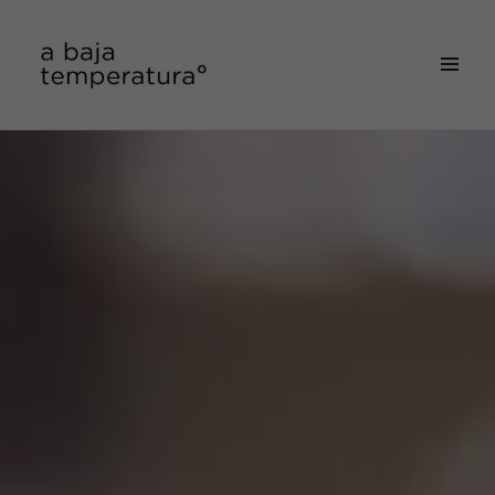
MENÚ
&
a baja temperatura
WIDGETS