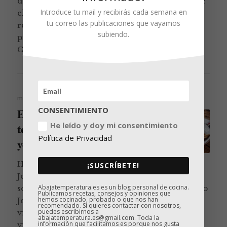
de conejo con salsa de yogur y la verdad es que
Introduce tu mail y recibirás cada semana en
el resultado fue espectacular. ¡De las mejores
tu correo las publicaciones que vayamos
recetas de este humilde blog! Eso me animó a
subiendo.
probar con otro corte del conejo, los lomos.
Lomos 
Como a mucha gente, me …
Continúa leyendo
Publicado
mayo 10, 2018
el
CONSENTIMIENTO
Espalditas de conejo a baja
He leído y doy mi consentimiento
temperatura con salsa de
Política de Privacidad
yogur y hierbas aromáticas
Hace más de un año me entrevistó
¡SUSCRÍBETE!
Jordi Luque de El Comidista para un reportaje
Abajatemperatura.es es un blog personal de cocina.
sobre cocina a baja temperatura. En ese artículo
Publicamos recetas, consejos y opiniones que
hemos cocinado, probado o que nos han
Jordi hablaba de un conejo que preparó sous
recomendado. Si quieres contactar con nosotros,
puedes escribirnos a
vide: «el mejor conejo que me he comido en la
abajatemperatura.es@gmail.com. Toda la
información que facilitamos es porque nos gusta
vida, con una textura fuera de serie, melosa a