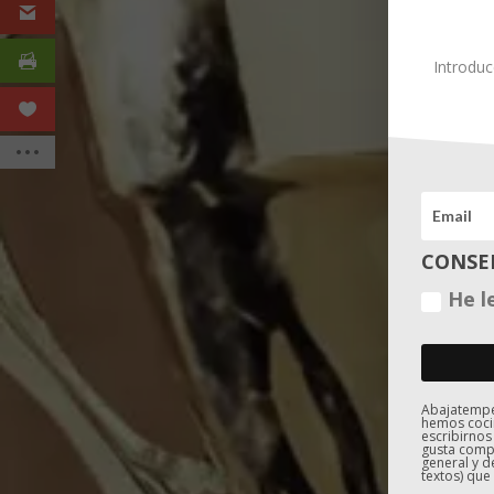
Introduc
CONSE
He l
Abajatemper
hemos coci
escribirnos
gusta compa
general y d
textos) que