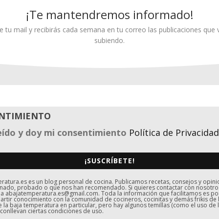
¡Te mantendremos informado!
e tu mail y recibirás cada semana en tu correo las publicaciones qu
subiendo.
NTIMIENTO
eído y doy mi consentimiento
Política de Privacidad
¡SUSCRÍBETE!
atura.es es un blog personal de cocina. Publicamos recetas, consejos y opin
nado, probado o que nos han recomendado. Si quieres contactar con nosotro
 a abajatemperatura.es@gmail.com. Toda la información que facilitamos es p
rtir conocimiento con la comunidad de cocineros, cocinitas y demás frikis de 
e la baja temperatura en particular, pero hay algunos temillas (como el uso de l
 conllevan ciertas condiciones de uso.