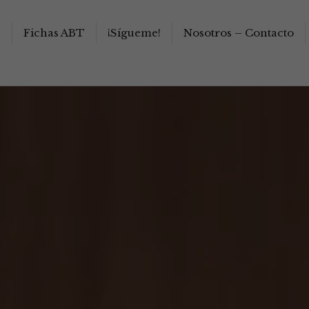
s
Fichas ABT
¡Sígueme!
Nosotros – Contacto