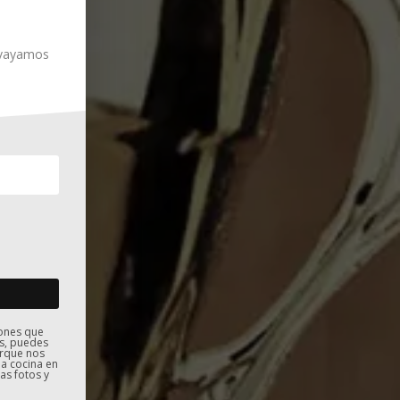
e vayamos
iones que
s, puedes
orque nos
la cocina en
as fotos y