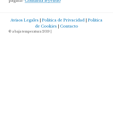
Este es el Top 5 de nuestra
página?
Continúa leyendo
Avisos Legales
|
Política de Privacidad
|
Política
de Cookies
|
Contacto
© a baja temperatura 2019 |