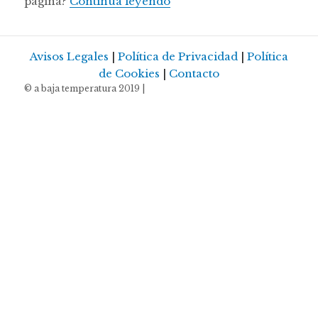
Este es el Top 5 de nuestra
página?
Continúa leyendo
Avisos Legales
|
Política de Privacidad
|
Política
de Cookies
|
Contacto
© a baja temperatura 2019 |