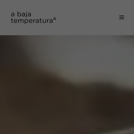
MENÚ
&
a baja temperatura
WIDGETS