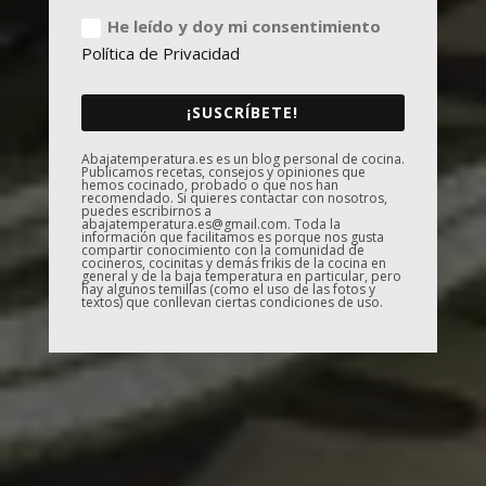
He leído y doy mi consentimiento
Política de Privacidad
¡SUSCRÍBETE!
Abajatemperatura.es es un blog personal de cocina.
Publicamos recetas, consejos y opiniones que
hemos cocinado, probado o que nos han
recomendado. Si quieres contactar con nosotros,
puedes escribirnos a
abajatemperatura.es@gmail.com. Toda la
información que facilitamos es porque nos gusta
compartir conocimiento con la comunidad de
cocineros, cocinitas y demás frikis de la cocina en
general y de la baja temperatura en particular, pero
hay algunos temillas (como el uso de las fotos y
textos) que conllevan ciertas condiciones de uso.