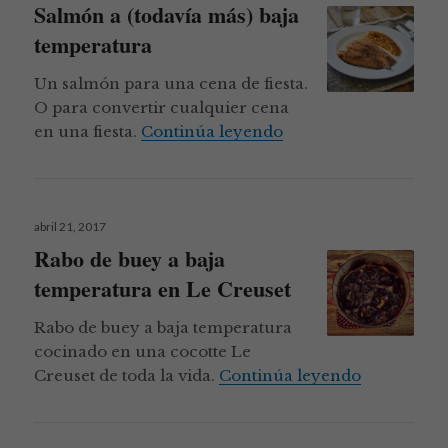
Salmón a (todavía más) baja
temperatura
Un salmón para una cena de fiesta.
O para convertir cualquier cena
Salmón a (todavía má
en una fiesta.
Continúa leyendo
Publicado
abril 21, 2017
el
Rabo de buey a baja
temperatura en Le Creuset
Rabo de buey a baja temperatura
cocinado en una cocotte Le
Rabo de bu
Creuset de toda la vida.
Continúa leyendo