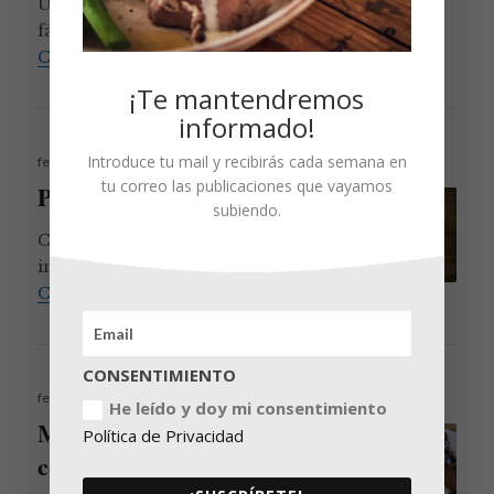
Un postre a baja temperatura tan
fácil de preparar como delicioso.
Frutos rojos a baja temperatura co
Continúa leyendo
¡Te mantendremos
informado!
Publicado
Introduce tu mail y recibirás cada semana en
febrero 14, 2017
el
tu correo las publicaciones que vayamos
Puré de calabaza a 85ºC
subiendo.
Calabaza a baja temperatura… y un
ingrediente secreto.
Puré de calabaza a 85ºC
Continúa leyendo
CONSENTIMIENTO
Publicado
febrero 1, 2017
He leído y doy mi consentimiento
el
Magret de pato, escaluñas
Política de Privacidad
con pimienta de Sichuan y