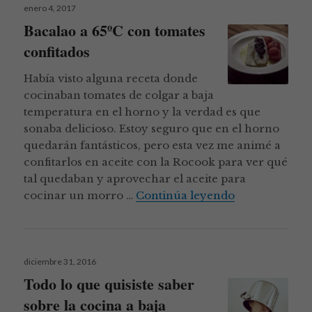
Publicado
enero 4, 2017
el
Bacalao a 65ºC con tomates
confitados
Había visto alguna receta donde
cocinaban tomates de colgar a baja
temperatura en el horno y la verdad es que
sonaba delicioso. Estoy seguro que en el horno
quedarán fantásticos, pero esta vez me animé a
confitarlos en aceite con la Rocook para ver qué
tal quedaban y aprovechar el aceite para
Bacalao a 65º
cocinar un morro …
Continúa leyendo
Publicado
diciembre 31, 2016
el
Todo lo que quisiste saber
sobre la cocina a baja