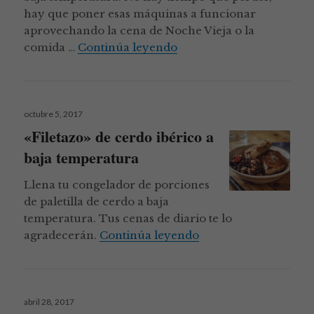
hay que poner esas máquinas a funcionar
aprovechando la cena de Noche Vieja o la
6 recetas a baja temperatu
comida …
Continúa leyendo
Publicado
octubre 5, 2017
el
«Filetazo» de cerdo ibérico a
baja temperatura
Llena tu congelador de porciones
de paletilla de cerdo a baja
temperatura. Tus cenas de diario te lo
«Filetazo» de cerdo i
agradecerán.
Continúa leyendo
Publicado
abril 28, 2017
el