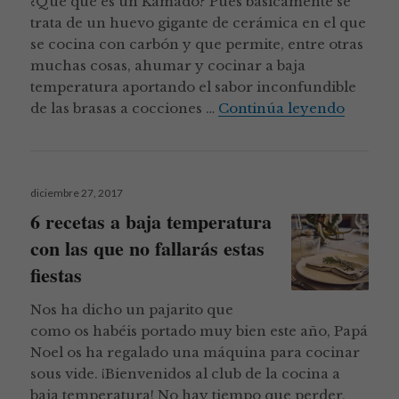
¿Que qué es un Kamado? Pues básicamente se
trata de un huevo gigante de cerámica en el que
se cocina con carbón y que permite, entre otras
muchas cosas, ahumar y cocinar a baja
temperatura aportando el sabor inconfundible
Mi nuev
de las brasas a cocciones …
Continúa leyendo
Publicado
diciembre 27, 2017
el
6 recetas a baja temperatura
con las que no fallarás estas
fiestas
Nos ha dicho un pajarito que
como os habéis portado muy bien este año, Papá
Noel os ha regalado una máquina para cocinar
sous vide. ¡Bienvenidos al club de la cocina a
baja temperatura! No hay tiempo que perder,