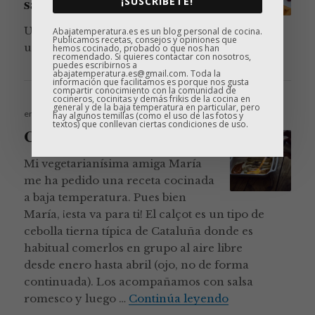
salsa de frutos rojos
¡SUSCRÍBETE!
Una receta de magret de pato con
Abajatemperatura.es es un blog personal de cocina.
Publicamos recetas, consejos y opiniones que
Magret de pato
un toque diferente.
Continúa leyendo
hemos cocinado, probado o que nos han
recomendado. Si quieres contactar con nosotros,
puedes escribirnos a
abajatemperatura.es@gmail.com. Toda la
información que facilitamos es porque nos gusta
compartir conocimiento con la comunidad de
cocineros, cocinitas y demás frikis de la cocina en
general y de la baja temperatura en particular, pero
Publicado
enero 19, 2017
hay algunos temillas (como el uso de las fotos y
el
textos) que conllevan ciertas condiciones de uso.
Calçots 2.0 para María
Mi vegetarianísima amiga María
me ha pedido una receta cocinada
a baja temperatura. Pues bien
María, ¡esta va para ti! El calçot es un tipo de
cebolla tierna típica de Cataluña donde es
habitual comerlos en grupo al aire libre
desde enero hasta abril (ojo, no de forma
continuada). Los acompañamos con salsa
Calçots 2.0 par
romesco y luego …
Continúa leyendo