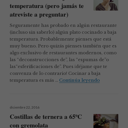
temperatura (pero jamás te
atreviste a preguntar)
Seguramente has probado en algún restaurante
(incluso sin saberlo) algún plato cocinado a baja
temperatura. Probablemente pienses que está
muy bueno. Pero quizás pienses también que es
algo exclusivo de restaurantes modernos, como
las “deconstrucciones de”, las “espumas de”o
las“esferificaciones de”. Pues ¡déjame que te
convenza de lo contrario! Cocinar a baja
Todo lo que 
temperatura es más …
Continúa leyendo
Publicado
diciembre 22, 2016
el
Costillas de ternera a 65ºC
con gremolata