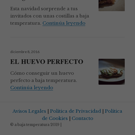
Esta navidad sorprende a tus
invitados con unas costillas a baja
Costillas de ternera 
temperatura.
Continúa leyendo
Publicado
diciembre 8, 2016
el
EL HUEVO PERFECTO
Cómo conseguir un huevo
perfecto a baja temperatura.
EL HUEVO PERFECTO
Continúa leyendo
Avisos Legales
|
Política de Privacidad
|
Política
de Cookies
|
Contacto
© a baja temperatura 2019 |