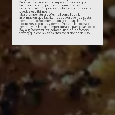
Publicamos recetas, consejos y opiniones que
hemos cocinado, probado o que nos han
recomendado. Si quieres contactar con nosotros,
puedes escribirnos a
abajatemperatura.es@gmail.com. Toda la
información que facilitamos es porque nos gusta
compartir conocimiento con la comunidad de
cocineros, cocinitas y demás frikis de la cocina en
general y de la baja temperatura en particular, pero
hay algunos temillas (como el uso de las fotos y
textos) que conllevan ciertas condiciones de uso.