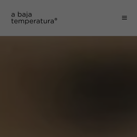
MENÚ
&
a baja temperatura
WIDGETS