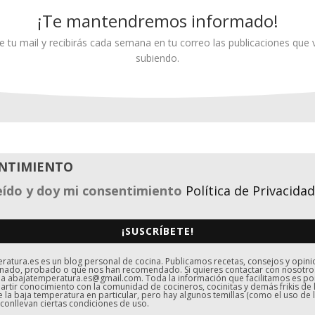
¡Te mantendremos informado!
e tu mail y recibirás cada semana en tu correo las publicaciones qu
subiendo.
NTIMIENTO
eído y doy mi consentimiento
Política de Privacidad
¡SUSCRÍBETE!
atura.es es un blog personal de cocina. Publicamos recetas, consejos y opin
nado, probado o que nos han recomendado. Si quieres contactar con nosotro
 a abajatemperatura.es@gmail.com. Toda la información que facilitamos es p
rtir conocimiento con la comunidad de cocineros, cocinitas y demás frikis de 
e la baja temperatura en particular, pero hay algunos temillas (como el uso de l
 conllevan ciertas condiciones de uso.