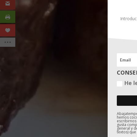
Introduc
CONSE
He l
Abajatemper
hemos coci
escribirnos
gusta compa
general y d
textos) que