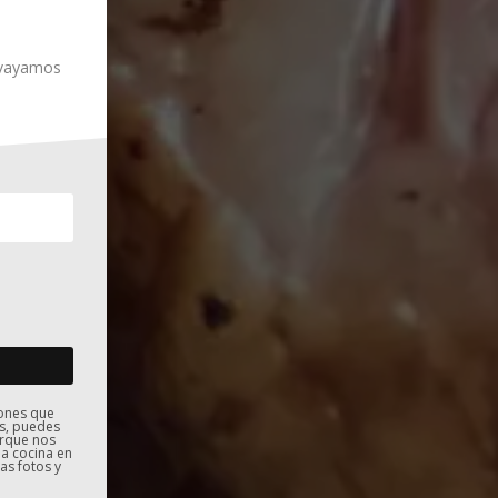
e vayamos
iones que
s, puedes
orque nos
la cocina en
as fotos y