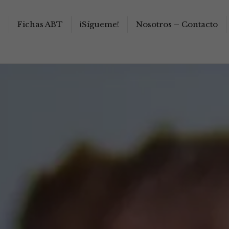
s
Fichas ABT
¡Sígueme!
Nosotros – Contacto