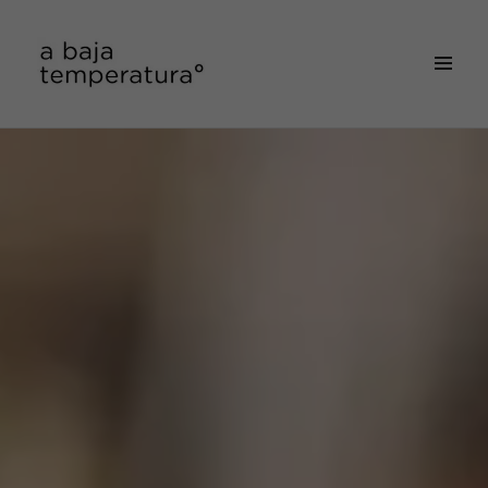
MENÚ
&
a baja temperatura
WIDGETS