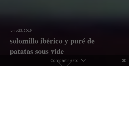
Publicado
junio 23, 2019
el
solomillo ibérico y puré de
patatas sous vide
Compartir esto
Desplázate
hacia
abajo
para
El solomillo de cerdo es una opción OB.
ver
más
Con solo un 3% de grasa, es una elección
contenido
tan buena para la Operación Bikini
(OB), como para la Operación Basura
(OB); si te pasas de cocción te quedará