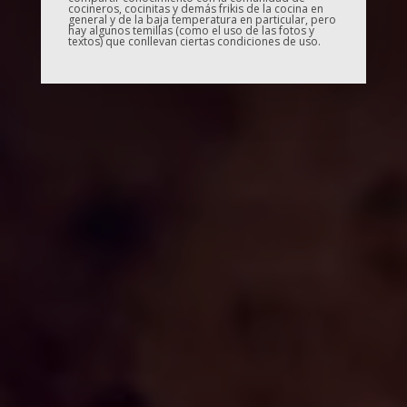
cocineros, cocinitas y demás frikis de la cocina en
general y de la baja temperatura en particular, pero
hay algunos temillas (como el uso de las fotos y
textos) que conllevan ciertas condiciones de uso.