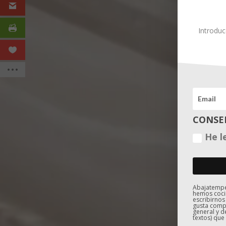
Introduc
CONSE
He l
Abajatemper
hemos coci
escribirnos
gusta compa
general y d
textos) que