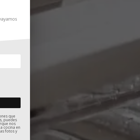
e vayamos
iones que
s, puedes
orque nos
la cocina en
as fotos y