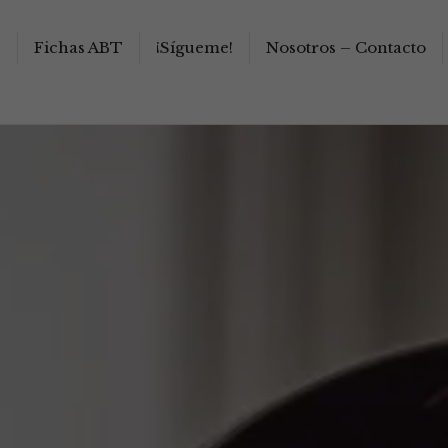
s
Fichas ABT
¡Sígueme!
Nosotros – Contacto