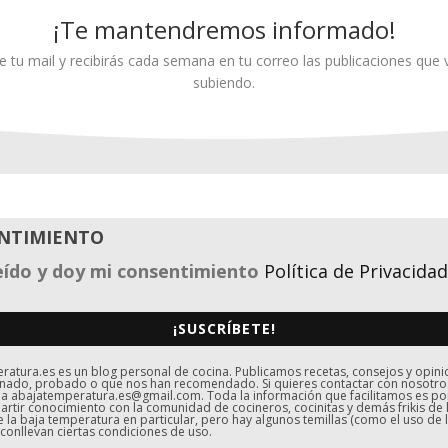
¡Te mantendremos informado!
e tu mail y recibirás cada semana en tu correo las publicaciones qu
subiendo.
NTIMIENTO
eído y doy mi consentimiento
Política de Privacidad
¡SUSCRÍBETE!
atura.es es un blog personal de cocina. Publicamos recetas, consejos y opin
nado, probado o que nos han recomendado. Si quieres contactar con nosotro
 a abajatemperatura.es@gmail.com. Toda la información que facilitamos es p
rtir conocimiento con la comunidad de cocineros, cocinitas y demás frikis de 
e la baja temperatura en particular, pero hay algunos temillas (como el uso de l
 conllevan ciertas condiciones de uso.