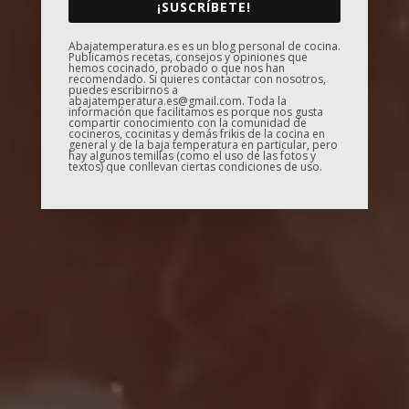
¡SUSCRÍBETE!
Abajatemperatura.es es un blog personal de cocina.
Publicamos recetas, consejos y opiniones que
hemos cocinado, probado o que nos han
recomendado. Si quieres contactar con nosotros,
puedes escribirnos a
abajatemperatura.es@gmail.com. Toda la
información que facilitamos es porque nos gusta
compartir conocimiento con la comunidad de
cocineros, cocinitas y demás frikis de la cocina en
general y de la baja temperatura en particular, pero
hay algunos temillas (como el uso de las fotos y
textos) que conllevan ciertas condiciones de uso.