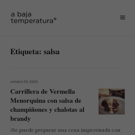
MENÚ
&
a baja temperatura
WIDGETS
Etiqueta:
salsa
Publicado
octubre 30, 2020
el
Carrillera de Vermella
Menorquina con salsa de
champiñones y chalotas al
brandy
¿Se puede preparar una cena improvisada con