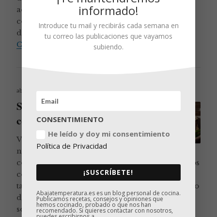
informado!
acompañadas de una salsa de kimchi coreano,
con su puntito de picante. Son sencillamente
Introduce tu mail y recibirás cada semana en
deliciosas y el hecho de presentarlas …
tu correo las publicaciones que vayamos
Alitas de pollo sous vide con «salsa
Continúa leyendo
subiendo.
Publicado
abril 12, 2018
el
Solomillo de cerdo sous vide
con salsa de gorgonzola
CONSENTIMIENTO
He leído y doy mi consentimiento
Vamos a ver: ¿La baja temperatura
Política de Privacidad
no era ideal para preparar los
cortes de carne más duros hasta dejarlos tiernos
¡SUSCRÍBETE!
como la mantequilla? Pues sí. Pero resulta que
también va de perlas para dar con el punto justo
Abajatemperatura.es es un blog personal de cocina.
de cocción a carnes tan delicadas como este
Publicamos recetas, consejos y opiniones que
hemos cocinado, probado o que nos han
solomillo de cerdo. A nadie le gusta el cerdo …
recomendado. Si quieres contactar con nosotros,
puedes escribirnos a