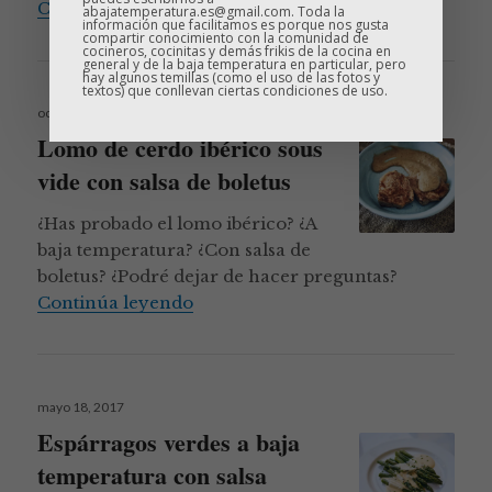
Solomillo de cerdo sous vide con s
Continúa leyendo
abajatemperatura.es@gmail.com. Toda la
información que facilitamos es porque nos gusta
compartir conocimiento con la comunidad de
cocineros, cocinitas y demás frikis de la cocina en
general y de la baja temperatura en particular, pero
hay algunos temillas (como el uso de las fotos y
textos) que conllevan ciertas condiciones de uso.
Publicado
octubre 26, 2017
el
Lomo de cerdo ibérico sous
vide con salsa de boletus
¿Has probado el lomo ibérico? ¿A
baja temperatura? ¿Con salsa de
boletus? ¿Podré dejar de hacer preguntas?
Lomo de cerdo ibérico sous vide co
Continúa leyendo
Publicado
mayo 18, 2017
el
Espárragos verdes a baja
temperatura con salsa