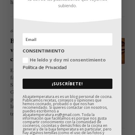
Cocinando un bri
hacerse en una …
Continúa leyendo
subiendo.
Publicado
diciembre 9, 2018
el
Brisket de Black Angus sous
vide, el Santo Grial de las
CONSENTIMIENTO
carnes made in USA
He leído y doy mi consentimiento
Política de Privacidad
El brisket es una carne que nos ha
fascinado desde antes de que naciera este blog.
¡SUSCRÍBETE!
Se trata de una pieza que constituye el Santo
Grial de la barbacoa estadounidense, la receta
Abajatemperatura.es es un blog personal de cocina.
por la que se mide la calidad de los Maestros de
Publicamos recetas, consejos y opiniones que
hemos cocinado, probado o que nos han
la barbacoa estilo Texas. Hay libros enteros que
recomendado. Si quieres contactar con nosotros,
puedes escribirnos a
Brisket de Blac
tratan sobre él, la …
Continúa leyendo
abajatemperatura.es@gmail.com. Toda la
información que facilitamos es porque nos gusta
compartir conocimiento con la comunidad de
cocineros, cocinitas y demás frikis de la cocina en
general y de la baja temperatura en particular, pero
hay algunos temillas (como el uso de las fotos y