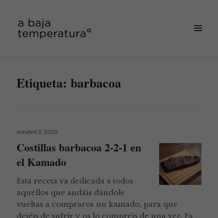
MENÚ
&
a baja temperatura
WIDGETS
Etiqueta:
barbacoa
Publicado
octubre 3, 2020
el
Costillas barbacoa 2-2-1 en
el Kamado
Esta receta va dedicada a todos
aquellos que andáis dándole
vueltas a compraros un kamado, para que
dejéis de sufrir y os lo compréis de una vez. Es