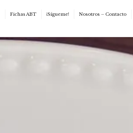
s
Fichas ABT
¡Sígueme!
Nosotros – Contacto