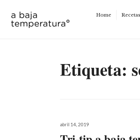
Home
Receta
a baja temperatura
Etiqueta:
s
Publicado
abril 14, 2019
el
Tri-tip a baja 