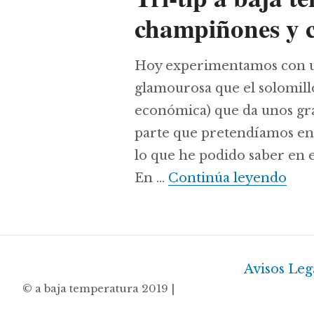
champiñones y c
Hoy experimentamos con u
glamourosa que el solomillo
económica) que da unos gra
parte que pretendíamos enco
lo que he podido saber en e
Tri-
En …
Continúa leyendo
Avisos Leg
© a baja temperatura 2019 |