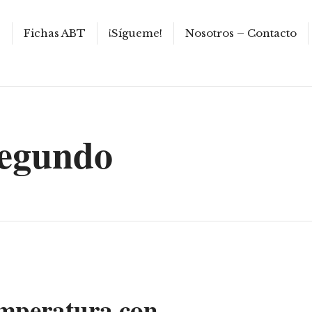
s
Fichas ABT
¡Sígueme!
Nosotros – Contacto
egundo
temperatura con