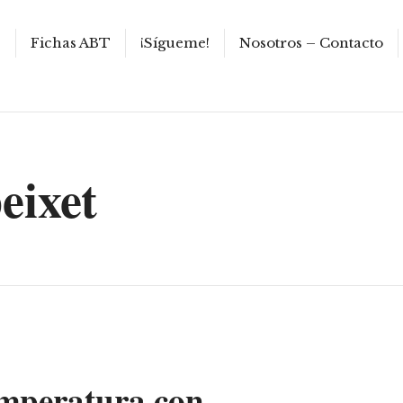
s
Fichas ABT
¡Sígueme!
Nosotros – Contacto
eixet
temperatura con