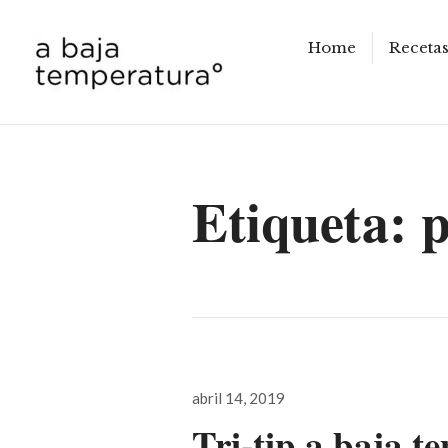
Home
Receta
a baja temperatura
Etiqueta:
p
Publicado
abril 14, 2019
el
Tri-tip a baja 