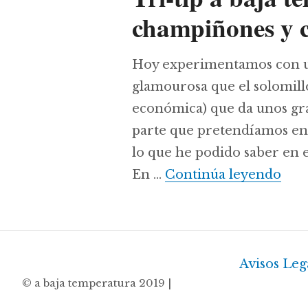
champiñones y c
Hoy experimentamos con u
glamourosa que el solomillo
económica) que da unos gra
parte que pretendíamos enco
lo que he podido saber en e
Tri-
En …
Continúa leyendo
Avisos Leg
© a baja temperatura 2019 |