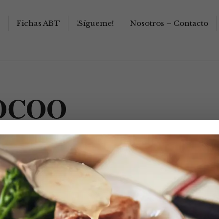
s
Fichas ABT
¡Sígueme!
Nosotros – Contacto
OCOO
 japonés bamboleante