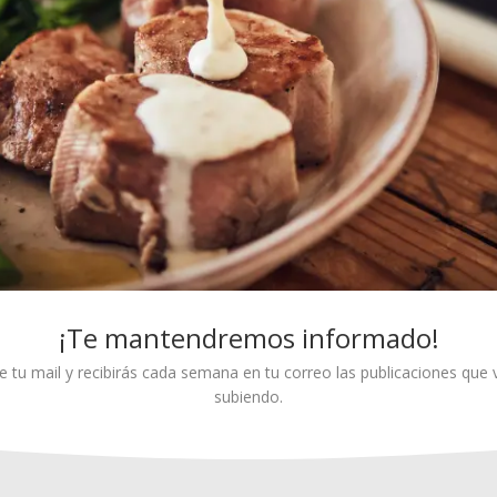
in)
amos de una curiosa máquina koreana
que ahora mismo es un aparato para
camente recetas occidentales publicadas,
as que deja entrever la Ocoo son enormes.
 ser nuestro granito de arena para
Pastel de ques
iano. De todas …
Continúa leyendo
¡Te mantendremos informado!
e tu mail y recibirás cada semana en tu correo las publicaciones qu
subiendo.