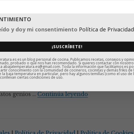
t? ¿Es una olla a
na máquina de baja
NTIMIENTO
, ¡es la Ocoo!
eído y doy mi consentimiento
Política de Privacidad
a acostumbrarnos a oír palabras como
¡SUSCRÍBETE!
ega el último gadget para la cocina: la
atura.es es un blog personal de cocina. Publicamos recetas, consejos y opin
nado, probado o que nos han recomendado. Si quieres contactar con nosotro
a vez de ella en la presentación que
 a abajatemperatura.es@gmail.com. Toda la información que facilitamos es p
rtir conocimiento con la comunidad de cocineros, cocinitas y demás frikis de 
e la baja temperatura en particular, pero hay algunos temillas (como el uso de l
riol Castro (chefs de Disfrutar,
 conllevan ciertas condiciones de uso.
urante de Barcelona) en la pasada
¿Es una crockpot
stos genios …
Continúa leyendo
ales
|
Política de Privacidad
|
Política de Cookies