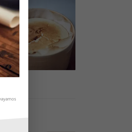
o japonés bamboleante con la Ocoo (o sin)
e vayamos