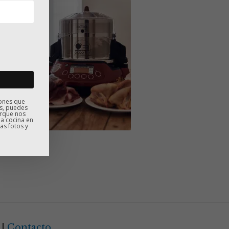
iones que
s, puedes
orque nos
la cocina en
as fotos y
? ¿Es una olla a presión? ¿Es una máquina de baj
|
Contacto