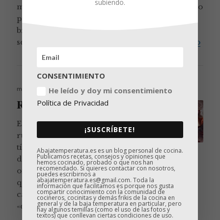
subiendo.
muchos los frikis como nosotros que han visto o
probado un montón de recetas americanas,
británicas o nórdicas con ruibarbo. Hoy
Natil
seguiremos con el segundo …
Continúa leyendo
CONSENTIMIENTO
Publicado
mayo 19, 2019
He leído y doy mi consentimiento
el
Ruibarbo Sous Vide
Política de Privacidad
En el mundo de las verduras el
¡SUSCRÍBETE!
ruibarbo sería un personaje
tímido, excéntrico y con un toque
Abajatemperatura.es es un blog personal de cocina.
Publicamos recetas, consejos y opiniones que
de misterio. Alguien del que todo el mundo ha
hemos cocinado, probado o que nos han
recomendado. Si quieres contactar con nosotros,
oído hablar, pero nadie sabe bien quién es o a
puedes escribirnos a
abajatemperatura.es@gmail.com. Toda la
qué dedica su tiempo libre. Mitad divo, mitad
información que facilitamos es porque nos gusta
compartir conocimiento con la comunidad de
canalla. Fulano de tal y mengano de cual. Un
cocineros, cocinitas y demás frikis de la cocina en
general y de la baja temperatura en particular, pero
Ruibarbo Sous Vide
«entre Pinto …
Continúa leyendo
hay algunos temillas (como el uso de las fotos y
textos) que conllevan ciertas condiciones de uso.