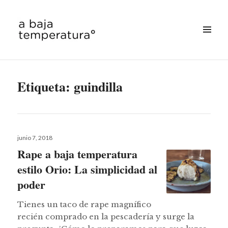
MENÚ
&
a baja temperatura
WIDGETS
Etiqueta:
guindilla
Publicado
junio 7, 2018
el
Rape a baja temperatura
estilo Orio: La simplicidad al
poder
Tienes un taco de rape magnífico
recién comprado en la pescadería y surge la