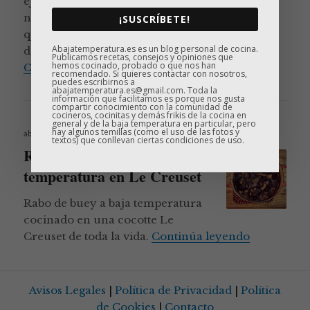
ejemplo la cabeza de lomo que usamos
nosotros) y cocinarla durante hooooras hasta
¡SUSCRÍBETE!
que la carne quede tan tierna que se pueda
Abajatemperatura.es es un blog personal de cocina.
desmigar sin necesidad de usar …
Publicamos recetas, consejos y opiniones que
hemos cocinado, probado o que nos han
Baja temperatura, baja tecnología:
Continúa leyendo
recomendado. Si quieres contactar con nosotros,
puedes escribirnos a
abajatemperatura.es@gmail.com. Toda la
información que facilitamos es porque nos gusta
compartir conocimiento con la comunidad de
cocineros, cocinitas y demás frikis de la cocina en
general y de la baja temperatura en particular, pero
Publicado
hay algunos temillas (como el uso de las fotos y
abril 21, 2017
textos) que conllevan ciertas condiciones de uso.
el
Rabo de buey a baja
temperatura en Le Creuset
Rabo de buey a baja temperatura
cocinado en una cocotte Le
Rabo de bu
Creuset de toda la vida.
Continúa leyendo
Avisos Legales
|
Política de Privacidad
|
Política
de Cookies
|
Contacto