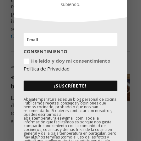
subiendo.
resultados cocinado sous vide. Esta parte que
pretendíamos encontrar se llama Tri-tip en
inglés, y por lo que he podido saber en español
se traduce en rabillo de cadera. En …
Tri-tip a baja temperatura con ch
Continúa leyendo
CONSENTIMIENTO
He leído y doy mi consentimiento
Publicado
octubre 5, 2017
Política de Privacidad
el
«Filetazo» de cerdo ibérico a
baja temperatura
¡SUSCRÍBETE!
Llena tu congelador de porciones
Abajatemperatura.es es un blog personal de cocina.
Publicamos recetas, consejos y opiniones que
de paletilla de cerdo a baja
hemos cocinado, probado o que nos han
recomendado. Si quieres contactar con nosotros,
temperatura. Tus cenas de diario te lo
puedes escribirnos a
abajatemperatura.es@gmail.com. Toda la
«Filetazo» de cerdo i
agradecerán.
Continúa leyendo
información que facilitamos es porque nos gusta
compartir conocimiento con la comunidad de
cocineros, cocinitas y demás frikis de la cocina en
general y de la baja temperatura en particular, pero
hay algunos temillas (como el uso de las fotos y
textos) que conllevan ciertas condiciones de uso.