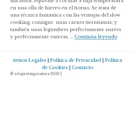
iniciados, equivale a cocinar a baja temperatura
en una olla de hierro en el horno. Se trata de
una técnica fantástica con las ventajas del slow
cooking: consigue unas carnes tiernísimas; y
también unas legumbres perfectamente suaves
Nuestra
y perfectamente enteras. …
Continúa leyendo
Avisos Legales
|
Política de Privacidad
|
Política
de Cookies
|
Contacto
© a baja temperatura 2019 |