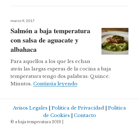
Publicado
marzo 9, 2017
el
Salmón a baja temperatura
con salsa de aguacate y
albahaca
Para aquellos a los que les echan
atrás las largas esperas de la cocina a baja
temperatura tengo dos palabras: Quince.
Salmón a baja temperatur
Minutos.
Continúa leyendo
Avisos Legales
|
Política de Privacidad
|
Política
de Cookies
|
Contacto
© a baja temperatura 2019 |