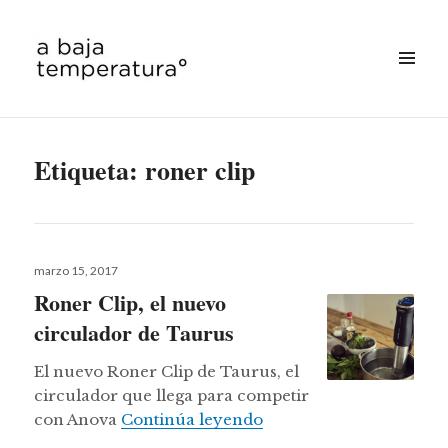
MENÚ
&
a baja temperatura
WIDGETS
Etiqueta:
roner clip
Publicado
marzo 15, 2017
el
Roner Clip, el nuevo
circulador de Taurus
El nuevo Roner Clip de Taurus, el
circulador que llega para competir
Roner Clip, el nuevo c
con Anova
Continúa leyendo