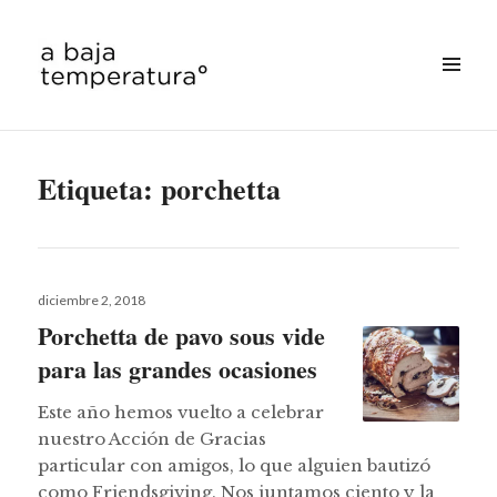
MENÚ
&
a baja temperatura
WIDGETS
Etiqueta:
porchetta
Publicado
diciembre 2, 2018
el
Porchetta de pavo sous vide
para las grandes ocasiones
Este año hemos vuelto a celebrar
nuestro Acción de Gracias
particular con amigos, lo que alguien bautizó
como Friendsgiving. Nos juntamos ciento y la