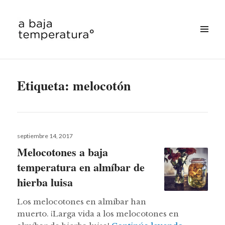
MENÚ
&
a baja temperatura
WIDGETS
Etiqueta:
melocotón
Publicado
septiembre 14, 2017
el
Melocotones a baja
temperatura en almíbar de
hierba luisa
Los melocotones en almíbar han
muerto. ¡Larga vida a los melocotones en