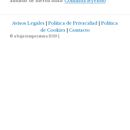
Melocotone
almíbar de hierba luisa!
Continúa leyendo
Avisos Legales
|
Política de Privacidad
|
Política
de Cookies
|
Contacto
© a baja temperatura 2019 |