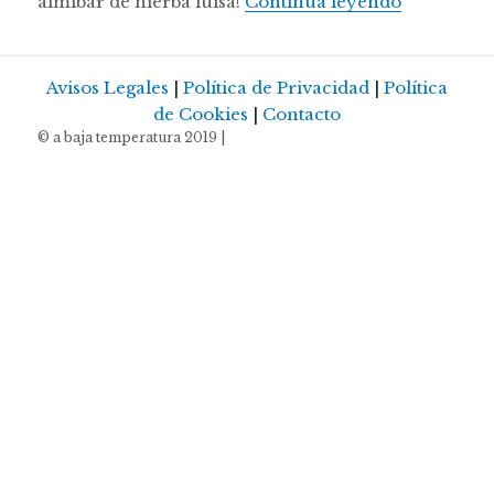
Melocotone
almíbar de hierba luisa!
Continúa leyendo
Avisos Legales
|
Política de Privacidad
|
Política
de Cookies
|
Contacto
© a baja temperatura 2019 |