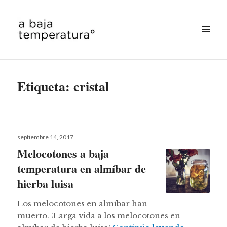
MENÚ
&
a baja temperatura
WIDGETS
Etiqueta:
cristal
Publicado
septiembre 14, 2017
el
Melocotones a baja
temperatura en almíbar de
hierba luisa
Los melocotones en almíbar han
muerto. ¡Larga vida a los melocotones en