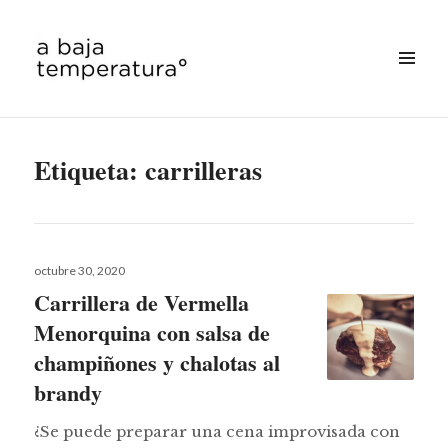
MENÚ
&
a baja temperatura
WIDGETS
Etiqueta:
carrilleras
Publicado
octubre 30, 2020
el
Carrillera de Vermella
Menorquina con salsa de
champiñones y chalotas al
brandy
¿Se puede preparar una cena improvisada con