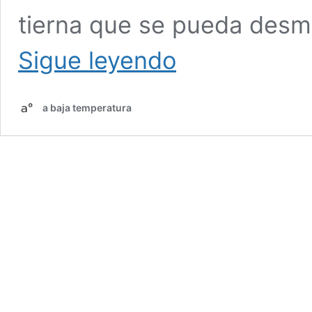
tierna que se pueda desm
Baja
Sigue leyendo
temperatura,
baja
tecnología:
a baja temperatura
Kalua
Pig,
Pulled
Pork
exótico
cocinado
en
olla
Le
Creuset